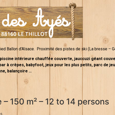
d Ballon d’Alsace. Proximité des pistes de ski (La bresse – Gé
 piscine intérieure chauffée couverte, jauccuzi géant couve
 bar à crêpes, babyfoot, jeux pour les plus petits, parc de j
nne, balançoire …
 – 150 m² – 12 to 14 persons
ns