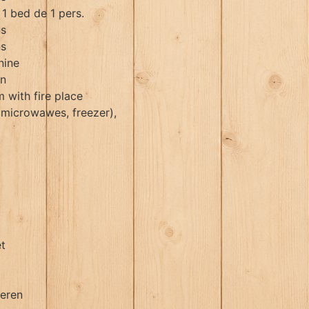
1 bed de 1 pers.
ns
ns
nine
on
 with fire place
 microwawes, freezer),
et
deren