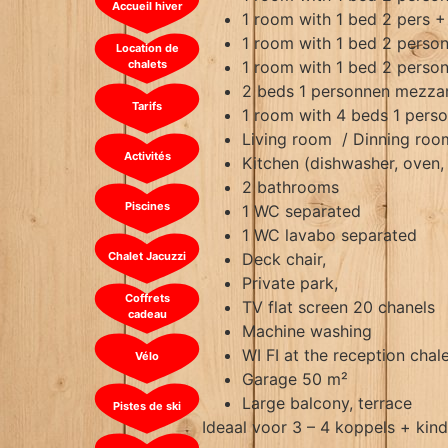
Accueil hiver
1 room with 1 bed 2 pers + 
1 room with 1 bed 2 perso
Location de
chalets
1 room with 1 bed 2 perso
2 beds 1 personnen mezza
Tarifs
1 room with 4 beds 1 pers
Living room / Dinning room
Activités
Kitchen (dishwasher, oven,
2 bathrooms
Piscines
1 WC separated
1 WC lavabo separated
Chalet Jacuzzi
Deck chair,
Private park,
Coffrets
TV flat screen 20 chanels
cadeau
Machine washing
WI FI at the reception chal
Vélo
Garage 50 m²
Large balcony, terrace
Pistes de ski
Ideaal voor 3 – 4 koppels + kin