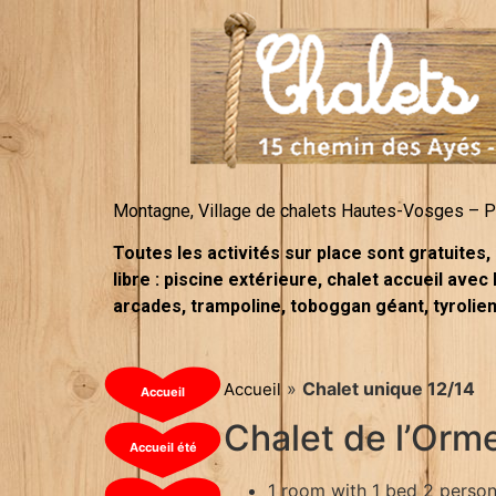
Montagne, Village de chalets Hautes-Vosges – Pie
Toutes les activités sur place sont gratuites,
libre : piscine extérieure, chalet accueil avec
arcades, trampoline, toboggan géant, tyrolie
»
Chalet unique 12/14
Accueil
Accueil
Chalet de l’Orme
Accueil été
1 room with 1 bed 2 perso