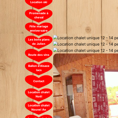
Location ski
Promenade à
cheval
Fête mariage
anniversaire
Les bons plans
de Julien
Route des vins
Ballon d’Alsace
lacs
Contact
Location chalet
Noël
​Location chalet
Nouvel An